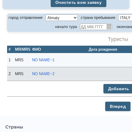
город отправления
страна пребывания
начало тура
окончан
Туристы
#
MR/MRS
ФИО
Дата рождения
1
MRS
NO NAME~1
2
MRS
NO NAME~2
Страны